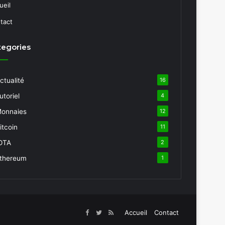
ueil
tact
tegories
ctualité
16
utoriel
4
onnaies
12
itcoin
11
OTA
2
thereum
1
Accueil
Contact