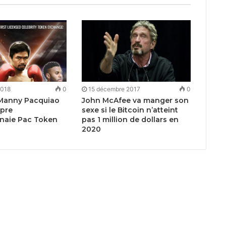
2018
0
15 décembre 2017
0
 Manny Pacquiao
John McAfee va manger son
opre
sexe si le Bitcoin n’atteint
naie Pac Token
pas 1 million de dollars en
2020