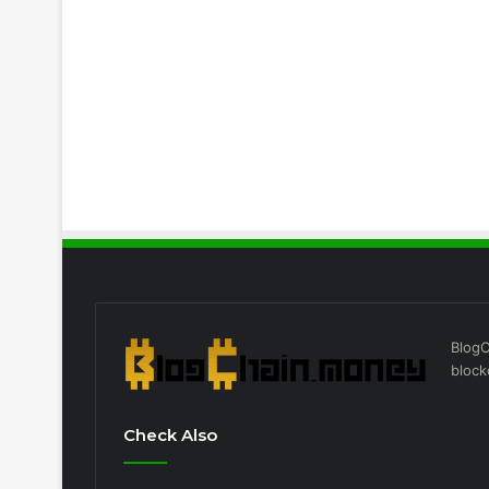
BlogC
block
Check Also