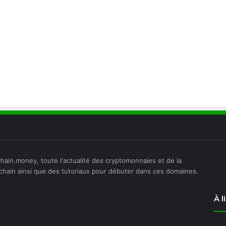
hain.money, toute l'actualité des cryptomonnaies et de la
chain ainsi que des tutoriaux pour débuter dans ces domaines.
À l