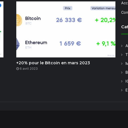
Acc
Con
Ca
A
T
+20% pour le Bitcoin en mars 2023
M
6 avril 2023
B
I
E