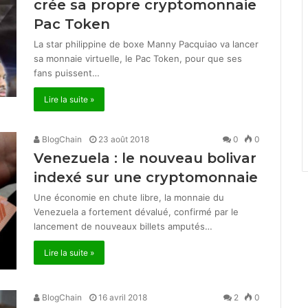
crée sa propre cryptomonnaie
Pac Token
La star philippine de boxe Manny Pacquiao va lancer
sa monnaie virtuelle, le Pac Token, pour que ses
fans puissent…
Lire la suite »
BlogChain
23 août 2018
0
0
Venezuela : le nouveau bolivar
indexé sur une cryptomonnaie
Une économie en chute libre, la monnaie du
Venezuela a fortement dévalué, confirmé par le
lancement de nouveaux billets amputés…
Lire la suite »
BlogChain
16 avril 2018
2
0