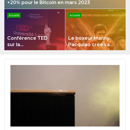
+20% pour le Bitcoin en mars 2023
Actualité
Actualité
Conférence TED
Le boxeur Manny
sur la
Pacquiao crée sa
cryptomonnaie
propre
cryptomonnaie Pac
Token