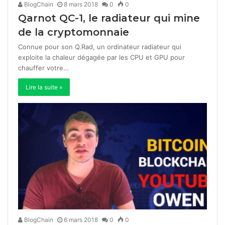
BlogChain
8 mars 2018
0
0
Qarnot QC-1, le radiateur qui mine
de la cryptomonnaie
Connue pour son Q.Rad, un ordinateur radiateur qui
exploite la chaleur dégagée par les CPU et GPU pour
chauffer votre…
Lire la suite »
BlogChain
6 mars 2018
0
0